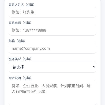
联系人姓名（必填）
联系电话（必填）
邮箱（选填）
服务类型（必填）
需求说明（必填）