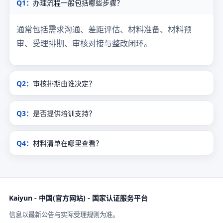
Q1：
办理流程一般包括哪些步骤？
通常包括需求沟通、差距评估、材料准备、材料预
审、受理排期、审核对接与整改闭环。
Q2：
审核排期由谁决定？
Q3：
是否提供培训支持？
Q4：
材料清单在哪里查看？
Kaiyun - 中国(官方网站) - 国家认证服务平台
信息以最新公告与实际受理规则为准。