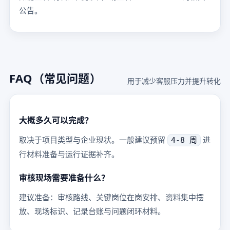
公告。
FAQ（常见问题）
用于减少客服压力并提升转化
大概多久可以完成？
取决于项目类型与企业现状。一般建议预留
进
4-8 周
行材料准备与运行证据补齐。
审核现场需要准备什么？
建议准备：审核路线、关键岗位在岗安排、资料集中摆
放、现场标识、记录台账与问题闭环材料。