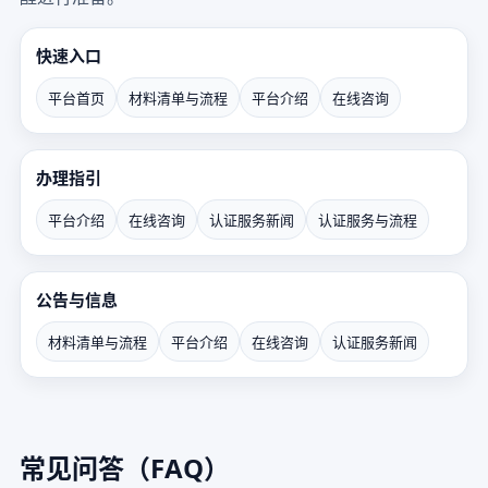
快速入口
平台首页
材料清单与流程
平台介绍
在线咨询
办理指引
平台介绍
在线咨询
认证服务新闻
认证服务与流程
公告与信息
材料清单与流程
平台介绍
在线咨询
认证服务新闻
常见问答（FAQ）