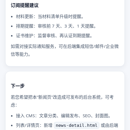
订阅提醒建议
材料更新：当材料清单升级时提醒。
排期提醒：审核前 7 天、3 天、1 天提醒。
证书维护：监督审核、再认证到期提醒。
如需对接实际通知服务，可在后端集成短信/邮件/企业微
信等能力。
下一步
若您希望把本“新闻页”改造成可发布的后台系统，可考
虑：
接入 CMS：文章分类、编辑发布、SEO、封面图。
列表/详情页：新增
或由后端
news-detail.html