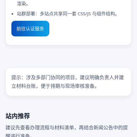
渲染。
站群部署：多站点共享同一套 CSS/JS 与组件结构。
前往认证服务
提示：涉及多部门协同的项目，建议明确负责人并建
立材料台账，便于排期与现场审核准备。
站内推荐
建议先查看办理流程与材料清单，再结合新闻公告中的提
醒进行准备。