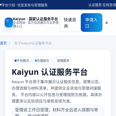
认证服务
·
在线咨询
平台介绍 · 信息发布与受理服务
Kaiyun · 国家认证服务平台
快速咨
申请入
≡
企业网站 · 官方信息展示与业务受
询
口
理入口
首页
/
关于Kaiyun认证服务平台
平台概况
办理指引
受理服务
Kaiyun 认证服务平台
Kaiyun 平台用于集中展示认证相关信息、政策公告、
办理流程与材料清单，并提供企业咨询与受理对接服
务。 平台内容以公开信息与受理规则为依据，具体办
理要求以实际项目与审核安排为准。
工作日受理；材料齐全后进入排期与审
受理说