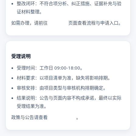
整改闭环：不符合项分析、纠正措施、证据补充与验
证材料整理。
如需办理，请前往
认证服务
页面查看流程与申请入口。
受理说明
受理时间：工作日 09:00-18:00。
材料要求：以项目清单为准，缺失将影响排期。
审核安排：由项目类型与审核机构排期确定。
结果说明：公告与页面内容不构成承诺，最终以实际
受理结果为准。
政策与公告请查看
认证服务新闻
。