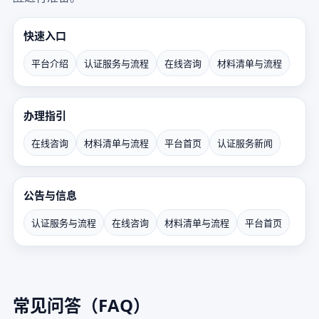
快速入口
平台介绍
认证服务与流程
在线咨询
材料清单与流程
办理指引
在线咨询
材料清单与流程
平台首页
认证服务新闻
公告与信息
认证服务与流程
在线咨询
材料清单与流程
平台首页
常见问答（FAQ）