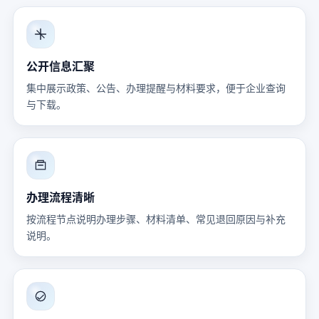
公开信息汇聚
集中展示政策、公告、办理提醒与材料要求，便于企业查询
与下载。
办理流程清晰
按流程节点说明办理步骤、材料清单、常见退回原因与补充
说明。